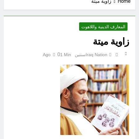
Home
زاوية ميتة
المغلقة
9 ساعات Ago
كتابات رد عن لماذا أخذ الحسين معه
النساء والأطفال الى كربلاء؟ (ح 5)
9 ساعات Ago
المعارف الدينية واللاهوت
احياء ليلة الجمعة (نعمة بالكسر والفتح،
نعمة ونعمت، نعمة ونعيم)
زاوية ميتة
9 ساعات Ago
الجرح النرجسي وتضخم الذات
0
Iraq Nation
سنتين Ago
1 Min
التعويضي
10 ساعات Ago
مشروع إنساني .. بدأ بكرتونة أدوية
مجانية وانتهى بـ”صيدليات”خيرية !
10 ساعات Ago
اتفاق مكة.. لحظة إعادة تشكيل
للتوازنات الإقليمية
12 ساعة Ago
من حلف بغداد إلى الحلف السعودي
التركي الباكستاني- وفوائد انضمام
العراق له!
15 ساعة Ago
شعراء العراق الذين بقيت قبورهم في