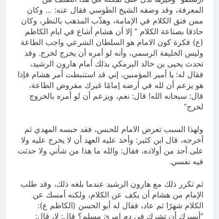
المعرفة، وقد وصفه الشيخ الطوسي فقال عنه: … وكان
ممن فتق الكلام في الإمامة، وهذّب المذهب بالنظر، وكان
حاذقا بصناعة الكلام ” إلا أن هشام أشاع في ايام الكاظم
(ع) فكرة كون الامام هو السلطان الشرعي واجب الطاعة
وليس الخليفة الرسمي، وأنه لو أمره أن يخرج لخرج. وقد
تحدث يحيى بن خالد البرمكي بذلك أمام هارون الرشيد،
فقال له: يا أمير المؤمنين، إني قد استنبطت أمر هشام فإذا
هو يزعم أن لله في أرضه إمامًا غيرك مفروض الطاعة،
قال: سبحانه الله! قال: نعم، ويزعم أن لو أمره بالخروج
لخرج”
ولهذا السبب تعرض الامام للحبس، فقد حبسه المهدي ثم
أخرجه، قال ابن كثير: وأخذ عليه العهد أن لا يخرج عليه ولا
على أحد من أولاده، فقال: والله ما هذا من شأني ولا حدثت
فيه نفسي.
ثم تكرر ذلك مع هارون الرشيد عندما بلغه ذلك، وقد طلب
الإمام من هشام أن يكف عن الكلام، ولكنه أمسك عن
الكلام شهرًا ثم عاد، فقال له أبو الحسن (الكاظم ع):
“أيسرك أن تشرك في دم امرئ مسلم؟ قال: لا، قال: