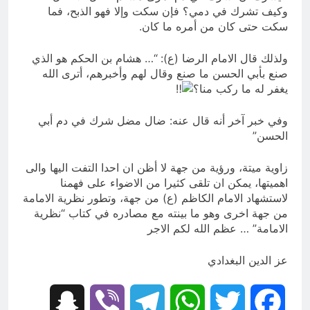
وكيف تشرك في دمي؟ فإن سكت وإلا فهو الذبح، فما
سكت حتى كان من أمره ما كان.
ولذلك قال الامام الرضا (ع): “… هشام بن الحكم هو الذي
صنع بأبي الحسن ما صنع وقال لهم وأخبرهم، أترى الله
يغفر له ما ركب منا؟
وفي خبر آخر أنه قال عنه: ضال مضل شرك في دم أبي
الحسن”
زاوية ميتة، ورؤية من جهة لا أظن ان احدا التفت اليها والى
اهميتها، يمكن ان تلقى كثيرا من الاضواء على فهمنا
لاستشهاد الامام الكاظم (ع) من جهة، وتطور نظرية الامامة
من جهة اخرى وهو ما بينته مع مصادره في كتاب “نظرية
الامامة” … عظم الله لكم الاجر
عز الدين البغدادي
Snapchat
Viber
Telegram
WhatsApp
Twitter
Facebook