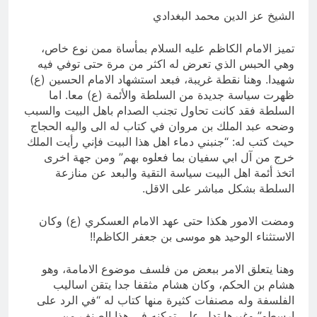
المنافي.. ووصايا لم تُنفذ
الشيخ عز الدين محمد البغدادي
15 ساعة Ago
لوحة النشوة / راي الفلسفة
التجريدية للانسان
تميز الامام الكاظم عليه السلام بمأساة ممن نوع خاص،
وهي الحبس الذي تعرض له اكثر من مرة حتى توفي فيه
15 ساعة Ago
شهيدا. وهنا نقطة غريبة، فبعد استشهاد الامام الحسين (ع)
ظهرت سياسة جديدة من السلطة والأئمة (ع) معا. اما
السلطة فقد كانت تحاول تجنب الصدام باهل البيت والسبب
وضحه عبد الملك بن مروان في كتاب له الى واليه الحجاج
حيث كتب له: “جنبني دماء اهل هذا البيت فإني رأيت الملك
خرج من آل ابي سفيان بما فعلوه بهم” ومن جهة اخرى
اتخذ أئمة اهل البيت سياسة التقية والبعد عن منازعة
السلطة بشكل
مباشر على الاقل.
ومضت الامور هكذا حتى عهد الامام العسكري (ع) وكان
الاستثناء الوحيد هو موسى بن جعفر الكاظم!!
وهنا يتعلق الامر ببعض من فلسف موضوع الامامة، وهو
هشام بن الحكم، وكان هشام مثقفا جدا يتقن اساليب
الفلسفة وله مصنفات كثيرة منها كتاب له “في الرد على
ارسطو” وغيرها تدل على تمكنه في هذا الصنف من